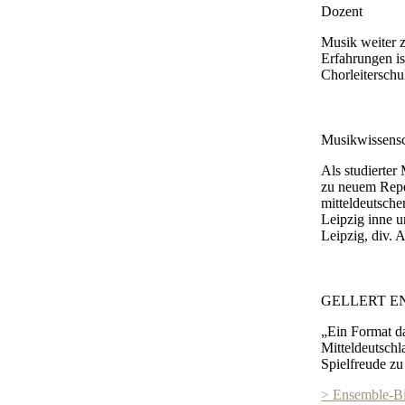
Dozent
Musik weiter 
Erfahrungen is
Chorleiterschu
Musikwissensc
Als studierter
zu neuem Reper
mitteldeutsche
Leipzig inne u
Leipzig, div.
GELLERT ENSE
„Ein Format da
Mitteldeutschl
Spielfreude zu
> Ensemble-Bi