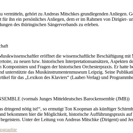
zu vermitteln, gehört zu Andreas Mitschkes grundlegenden Anliegen. 
t für ihn ein persönliches Anliegen, dem er im Rahmen von Dirigier- un
lungen des thüringischen Sängerverbands zu erleben.
haft
 Musikwissenschaftler eröffnet die wissenschaftliche Beschäftigung m
toire, zu neuen bzw. historischen Interpretationsansätzen, Aspekten de
n Komponisten und Fragen der historischen Orchesterpraxis. Er hatte be
nd unterstützte das Musikinstrumentenmuseum Leipzig. Seine Publikati
 Artikel für das „Lexikon des Klaviers“ (Laaber-Verlag) und Programm
MBLE (vormals Junges Mitteldeutsches Barockensemble (JMB))
s dringend nötig ist!“, so ermutigt Ton Koopman als künftiger Schirm
and bekommen hier die Möglichkeit, historische Aufführungspraxis auf 
 begeistern. Unter der Leitung von Andreas Mitschke (Dirigent) und Je
ographie