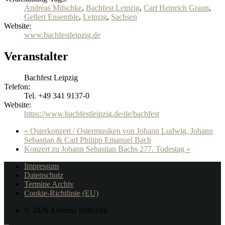
Andreas Mitschke
,
Bachfest Leipzig
,
Carl Heinrich Graun
,
Gellert Ensemble
,
Leipzig
,
Sachsen
Website:
www.bachfestleipzig.de
Veranstalter
Bachfest Leipzig
Telefon:
Tel. +49 341 9137-0
Website:
https://www.bachfestleipzig.de/de/bachfest
«
Osterkonzert / Ostermusiken von Johann Ludwig, Johann
Sebastian & Carl Philipp Emanuel Bach
Konzert zu Johann Sebastian Bachs 277. Todestag
»
Impressum
Datenschutz
Termine Archiv
Cookie-Richtlinie (EU)
© 2026 Andreas Mitschke