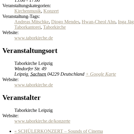
15:00 - 17:00
Veranstaltungskategorien:
Kirchenmusik
,
Konzert
Veranstaltung-Tags:
Andreas Mitschke
,
Diogo Mendes
,
Hwan-Cheol Ahn
,
Inga Jäg
Taborkantorei
,
Taborkirche
Website:
www.taborkirche.de
Veranstaltungsort
Taborkirche Leipzig
Windorfer Str. 49
Leipzig
,
Sachsen
04229
Deutschland
+ Google Karte
Website:
www.taborkirche.de
Veranstalter
Taborkirche Leipzig
Website:
www.taborkirche.de/konzerte
«
SCHÜLERKONZERT – Sounds of Cinema