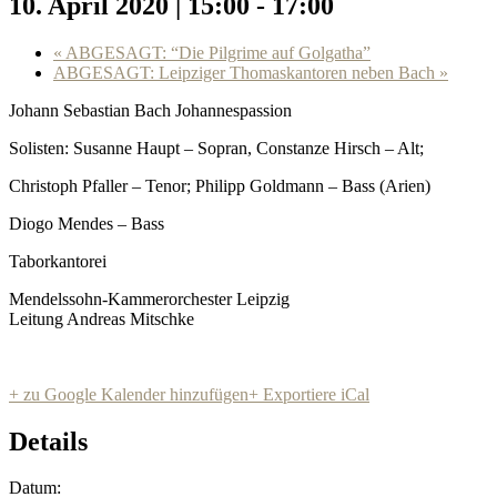
10. April 2020 | 15:00
-
17:00
«
ABGESAGT: “Die Pilgrime auf Golgatha”
ABGESAGT: Leipziger Thomaskantoren neben Bach
»
Johann Sebastian Bach Johannespassion
Solisten: Susanne Haupt – Sopran, Constanze Hirsch – Alt;
Christoph Pfaller – Tenor; Philipp Goldmann – Bass (Arien)
Diogo Mendes – Bass
Taborkantorei
Mendelssohn-Kammerorchester Leipzig
Leitung Andreas Mitschke
+ zu Google Kalender hinzufügen
+ Exportiere iCal
Details
Datum: