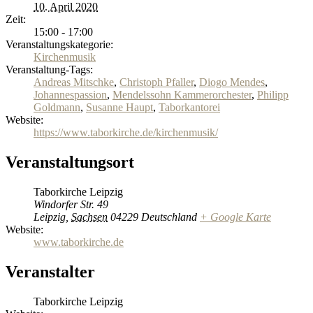
10. April 2020
Zeit:
15:00 - 17:00
Veranstaltungskategorie:
Kirchenmusik
Veranstaltung-Tags:
Andreas Mitschke
,
Christoph Pfaller
,
Diogo Mendes
,
Johannespassion
,
Mendelssohn Kammerorchester
,
Philipp
Goldmann
,
Susanne Haupt
,
Taborkantorei
Website:
https://www.taborkirche.de/kirchenmusik/
Veranstaltungsort
Taborkirche Leipzig
Windorfer Str. 49
Leipzig
,
Sachsen
04229
Deutschland
+ Google Karte
Website:
www.taborkirche.de
Veranstalter
Taborkirche Leipzig