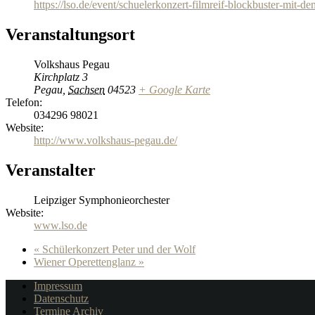
https://lso.de/event/schuelerkonzert-filmreif-blockbuster-mit-de
Veranstaltungsort
Volkshaus Pegau
Kirchplatz 3
Pegau
,
Sachsen
04523
+ Google Karte
Telefon:
034296 98021
Website:
http://www.volkshaus-pegau.de/
Veranstalter
Leipziger Symphonieorchester
Website:
www.lso.de
«
Schülerkonzert Peter und der Wolf
Wiener Operettenglanz
»
Impressum
Datenschutz
Termine Archiv