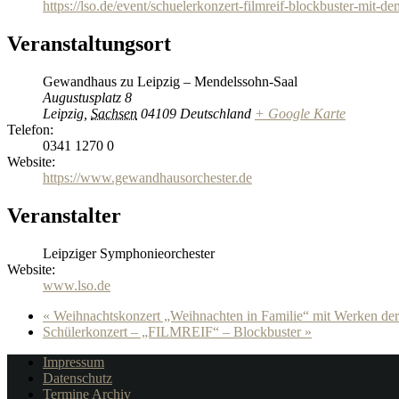
https://lso.de/event/schuelerkonzert-filmreif-blockbuster-mit-de
Veranstaltungsort
Gewandhaus zu Leipzig – Mendelssohn-Saal
Augustusplatz 8
Leipzig
,
Sachsen
04109
Deutschland
+ Google Karte
Telefon:
0341 1270 0
Website:
https://www.gewandhausorchester.de
Veranstalter
Leipziger Symphonieorchester
Website:
www.lso.de
«
Weihnachtskonzert „Weihnachten in Familie“ mit Werken de
Schülerkonzert – „FILMREIF“ – Blockbuster
»
Impressum
Datenschutz
Termine Archiv