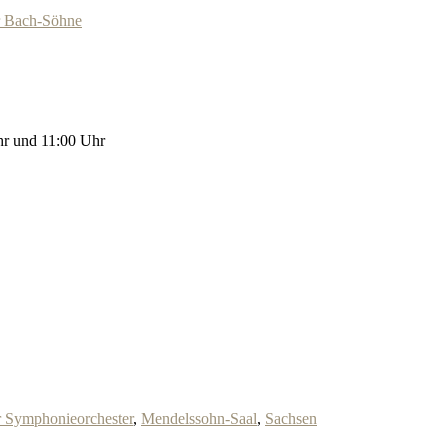
r Bach-Söhne
hr und 11:00 Uhr
r Symphonieorchester
,
Mendelssohn-Saal
,
Sachsen