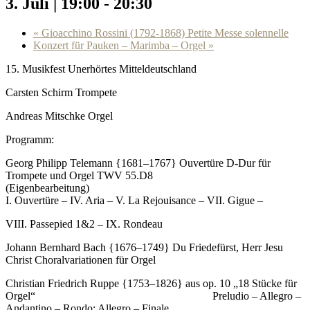
3. Juli | 19:00
-
20:30
«
Gioacchino Rossini (1792-1868) Petite Messe solennelle
Konzert für Pauken – Marimba – Orgel
»
15. Musikfest Unerhörtes Mitteldeutschland
Carsten Schirm Trompete
Andreas Mitschke Orgel
Programm:
Georg Philipp Telemann {1681–1767} Ouvertüre D-Dur für
Trompete und Orgel TWV 55.D8
(Eigenbearbeitung)
I. Ouvertüre – IV. Aria – V. La Rejouisance – VII. Gigue –
VIII. Passepied 1&2 – IX. Rondeau
Johann Bernhard Bach {1676–1749} Du Friedefürst, Herr Jesu
Christ Choralvariationen für Orgel
Christian Friedrich Ruppe {1753–1826} aus op. 10 „18 Stücke für
Orgel“ Preludio – Allegro –
Andantino – Rondo: Allegro – Finale