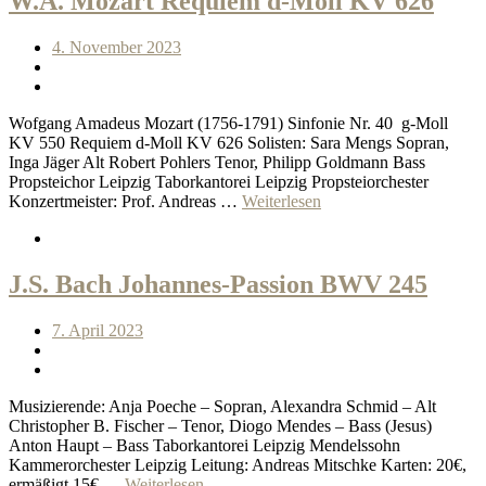
W.A. Mozart Requiem d-Moll KV 626
4. November 2023
Wofgang Amadeus Mozart (1756-1791) Sinfonie Nr. 40 g-Moll
KV 550 Requiem d-Moll KV 626 Solisten: Sara Mengs Sopran,
Inga Jäger Alt Robert Pohlers Tenor, Philipp Goldmann Bass
Propsteichor Leipzig Taborkantorei Leipzig Propsteiorchester
Konzertmeister: Prof. Andreas …
Weiterlesen
J.S. Bach Johannes-Passion BWV 245
7. April 2023
Musizierende: Anja Poeche – Sopran, Alexandra Schmid – Alt
Christopher B. Fischer – Tenor, Diogo Mendes – Bass (Jesus)
Anton Haupt – Bass Taborkantorei Leipzig Mendelssohn
Kammerorchester Leipzig Leitung: Andreas Mitschke Karten: 20€,
ermäßigt 15€ …
Weiterlesen