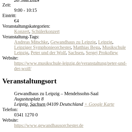
Zeit:
9:00 - 10:15
Eintritt:
€4
Veranstaltungskategorien:
Konzert
,
Schülerkonzert
Veranstaltung-Tags:
Andreas Mitschke
,
Gewandhaus zu Leipzig
,
Leipzig
,
Leipziger Symphonieorchester
,
Matthias Bega
,
Musikschule
Leipzig
,
Peter und der Wolf
,
Sachsen
,
Sergej Prokofiew
Website:
https://www.musikschule-leipzig.de/veranstaltung/peter-und-
der-wolf/
Veranstaltungsort
Gewandhaus zu Leipzig – Mendelssohn-Saal
Augustusplatz 8
Leipzig
,
Sachsen
04109
Deutschland
+ Google Karte
Telefon:
0341 1270 0
Website:
https://www.gewandhausorchester.de